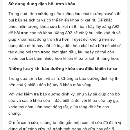
Sử dụng dung dịch bôi trơn khóa
Trong quá trình sử dụng nếu không lau chùi thường xuyên thì
bụi bẩn sẽ tích tụ và có thể khiến khóa bị kẹt rít. Để khắc
phục hiện tượng khóa cửa bị kẹt rít thì bạn hãy lấy xăng A92
để bôi trơn cho bộ khóa. Xăng A92 sẽ xử lý bụi bẩn khô rít và
giúp khóa hoạt động trơn tru hơn. Tuyệt đối không nên sử
dụng dầu nhớt hay bất cứ loại dầu hóa chất nào bởi nó chỉ có
tác dụng bôi trơn trong thời gian đầu, lâu ngày có thể còn
khiến bụi bẩn bám nhiều hơn khiến khóa bị kẹt rít nặng hơn.
Những lưu ý khi bảo dưỡng khóa cửa điều khiển từ xa
Trong quá trình làm vệ sinh, Chúng ta bảo dưỡng định kỳ thì
nên chú ý nhiều đến bộ tay ổ khóa màu vàng.
Với việc kiểm tra bảo dưỡng định kỳ, như vậy sẽ giúp cho bộ
cửa và các ổ khóa cửa – đặc biệt là đối với khoá cửa tay gạ,
khóa tay nắm luôn hoạt động tốt, giúp tăng độ bền cho
chúng.
Ở mỗi cánh cửa, chúng ta nên gắn một cục hít cửa để định vị
đúng vị trí cánh cửa, sẽ tránh tình trạng bộ cửa hay các ổ