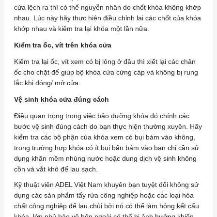
cửa lệch ra thì có thể nguyễn nhân do chốt khóa không khớp
nhau. Lúc này hãy thực hiện điều chỉnh lại các chốt của khóa
khớp nhau và kiêm tra lại khóa một lần nữa.
Kiểm tra ốc, vít trên khóa cửa
Kiểm tra lại ốc, vít xem có bị lỏng ở đâu thì xiết lại các chân
ốc cho chặt để giúp bộ khóa cửa cứng cáp và không bị rung
lắc khi đóng/ mở cửa.
Vệ sinh khóa cửa đúng cách
Điều quan trọng trong việc bảo dưỡng khóa đó chính các
bước vệ sinh đúng cách do bạn thực hiện thường xuyên. Hãy
kiểm tra các bộ phận của khóa xem có bụi bám vào không,
trong trường hợp khóa có ít bụi bẩn bám vào bạn chỉ cần sử
dụng khăn mềm nhúng nước hoặc dung dịch vệ sinh không
cồn và vắt khô để lau sạch.
Kỹ thuật viên ADEL Việt Nam khuyên bạn tuyệt đối không sử
dụng các sản phẩm tẩy rửa công nghiệp hoặc các loại hóa
chất công nghiệp để lau chùi bởi nó có thể làm hỏng kết cấu
khóa, lớp phủ bảo vệ bên ngoài có thể bị ảnh hưởng khiến