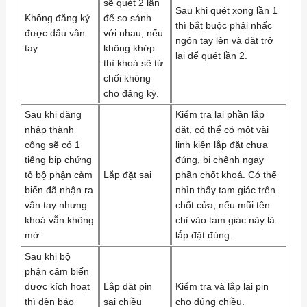
sẽ quét 2 lần
Sau khi quét xong lần 1
Không đăng ký
để so sánh
thì bắt buộc phải nhấc
được dấu vân
với nhau, nếu
ngón tay lên và đặt trở
tay
không khớp
lại để quét lần 2.
thì khoá sẽ từ
chối không
cho đăng ký.
Sau khi đăng
Kiểm tra lại phần lắp
nhập thành
đặt, có thể có một vài
công sẽ có 1
linh kiện lắp đặt chưa
tiếng bip chứng
đúng, bị chênh ngay
tỏ bộ phận cảm
Lắp đặt sai
phần chốt khoá. Có thể
biến đã nhận ra
nhìn thấy tam giác trên
vân tay nhưng
chốt cửa, nếu mũi tên
khoá vẫn không
chỉ vào tam giác này là
mở
lắp đặt đúng.
Sau khi bộ
phận cảm biến
được kích hoạt
Lắp đặt pin
Kiểm tra và lắp lại pin
thì đèn báo
sai chiều
cho đúng chiều.