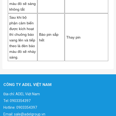
màu đỏ sẽ sáng
không tắt
Sau khi bộ
phận cảm biến
được kích hoạt
thì chuông báo
Báo pin sắp
Thay pin
vang lên và tiếp
hết
theo là đèn báo
màu đỏ sẽ nháy
sáng.
CÔNG TY ADEL VIỆT NAM
Địa chỉ: ADEL Việt Nam
Tel:
0903354397
Hotline:
0903354397
Email:
sale@adelgroup.vn