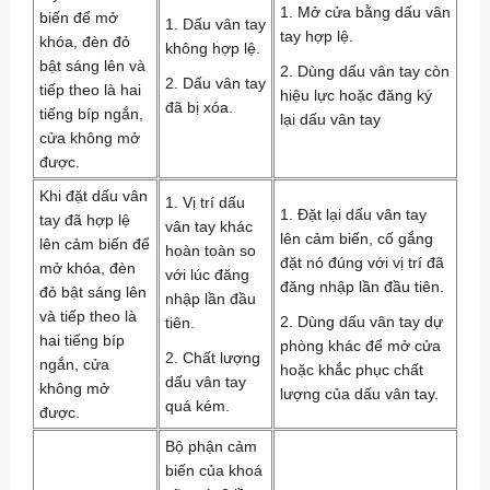
1. Mở cửa bằng dấu vân
biến để mở
1. Dấu vân tay
tay hợp lệ.
khóa, đèn đỏ
không hợp lệ.
bật sáng lên và
2. Dùng dấu vân tay còn
2. Dấu vân tay
tiếp theo là hai
hiệu lực hoặc đăng ký
đã bị xóa.
tiếng bíp ngắn,
lại dấu vân tay
cửa không mở
được.
Khi đặt dấu vân
1. Vị trí dấu
1. Đặt lại dấu vân tay
tay đã hợp lệ
vân tay khác
lên cảm biến, cố gắng
lên cảm biến để
hoàn toàn so
đặt nó đúng với vị trí đã
mở khóa, đèn
với lúc đăng
đăng nhập lần đầu tiên.
đỏ bật sáng lên
nhập lần đầu
và tiếp theo là
2. Dùng dấu vân tay dự
tiên.
hai tiếng bíp
phòng khác để mở cửa
2. Chất lượng
ngắn, cửa
hoặc khắc phục chất
dấu vân tay
không mở
lượng của dấu vân tay.
quá kém.
được.
Bộ phận cảm
biến của khoá