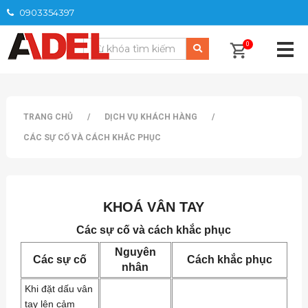
0903354397
0
TRANG CHỦ
/
DỊCH VỤ KHÁCH HÀNG
/
CÁC SỰ CỐ VÀ CÁCH KHẮC PHỤC
KHOÁ VÂN TAY
Các sự cố và cách khắc phục
Nguyên
Các sự cố
Cách khắc phục
nhân
Khi đặt dấu vân
tay lên cảm