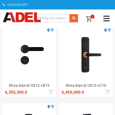
0903354397
TRANG CHỦ
/
SẢN PHẨM
/
KHÓA MÃ SỐ
0
Khóa điện tử US12-LB15
Khóa điện tử US12-LC10
6,350,000 đ
6,450,000 đ