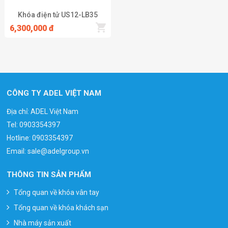
cửa mã số, bạn không cần lo lắng đến vấn đề thay ổ khóa sau vài
Khóa điện tử US12-LB35
năm. Đây cũng là phương thức “đầu tư lâu dài” thông minh
6,300,000 đ
Xem thêm
CÔNG TY ADEL VIỆT NAM
Địa chỉ: ADEL Việt Nam
Tel:
0903354397
Hotline:
0903354397
Email:
sale@adelgroup.vn
THÔNG TIN SẢN PHẨM
Tổng quan về khóa vân tay
Tổng quan về khóa khách sạn
Nhà máy sản xuất