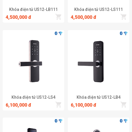
Khóa điện tử US12-LB111
Khóa điện tử US12-LS111
4,500,000 đ
4,500,000 đ
Khóa Mật Mã Nhập Khẩu Chính Hãng Giá Tốt
Khóa cửa mật mã
là một trong những tính năng nổi bật của dòng
khóa cửa điện tử với thiết kế đóng mở cửa bằng một dãy mã số
được cài đặt trong hệ thống. Với màn hình cảm ứng hoặc bàn phím
cơ chứa các con số và các phím chức năng hỗ trợ nhập thông tin
và chỉnh sửa tùy ý
Cách mở khóa cửa mật mã vô cùng đơn giản, bạn chỉ cần thực
Khóa điện tử US12-LS4
Khóa điện tử US12-LB4
hiện thao tác nhập dãy số đã cài đăt trên hệ thống trước đó và màn
6,100,000 đ
6,100,000 đ
hình và cửa sẽ tự động mở cửa nhanh chóng chỉ 1 giây. Thay vì sử
dụng chìa khóa cửa để mở cửa thì khóa mật mã giúp con người mở
nhanh chống thuận lợi.