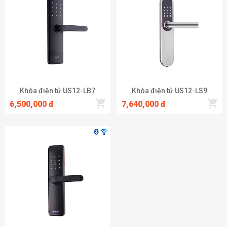
Nếu nhược điểm của khóa cơ là có ổ khóa để tra chìa, dễ đánh mất
hay làm thất lạc khóa thì với dòng khóa mã số này, chủ nhà không
cần phải luôn mang theo chìa khóa trong người vừa lỉnh kỉnh lại có
nguy cơ đánh mất. Vì khoá cửa mật mã lại không có ổ khoá nào cả
mà chỉ có đầu dây nhận tín hiệu. Thậm chí nhiều loại khoá còn
không có đầu dây nhận tín hiệu. Chốt hãm của khoá cửa điện tử
sâu và kín hơn.
Khóa điện tử US12-LB7
Khóa điện tử US12-LS9
Khác với khoá cơ, mọi loại khóa cửa điện tử đều có chức năng tự
6,500,000 đ
7,640,000 đ
khoá khi đóng cửa. Và có thêm chức năng báo động khi cửa đóng
chưa chặt, chưa đóng cửa hay có trộm xâm nhập. Giúp giảm đáng
kể thời gian mở khóa. Chức năng báo động khi có cháy cũng được
kết hợp.
Một khóa cửa mật mã ADEL có thời gian sử dụng lên đến vài chục
năm. Trong khi đó, ổ khóa thông chỉ có tuổi thọ vài năm. Sau
khoảng 4 - 5 năm sử dụng, ổ khóa thường sẽ bị gỉ sét, kẹt chìa.
Còn khóa cửa mã số lại hoạt động êm ái, không xảy ra lỗi hay xuất
hiện gỉ sét dù đã sử dụng được gần 10 năm. Khi lắp đặt một khóa