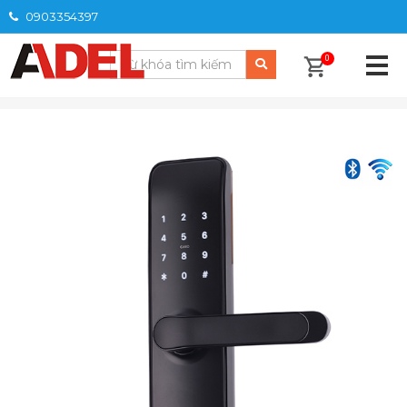
0903354397
0