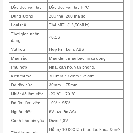
Đầu đọc vân tay
Đầu đọc vân tay FPC
Dung lượng
200 thẻ, 200 mã số
Loại thẻ
Thẻ MF1 (13,56MHz)
Thời gian nhận
<0,1S
dạng
Vật liệu
Hợp kim kẽm, ABS
Màu sắc
Màu đen, màu bạc, màu đồng
Phù hợp
Nhà, căn hộ, văn phòng..
Kích thước
300mm * 72mm * 25mm
Độ dày cửa
30mm ~ 75mm
Nhiệt độ làm việc
-20 ℃ ~ 70 ℃
Độ ẩm làm việc
10% ~ 95%
Nguồn điện
6V (4x Pin AA)
Cảnh báo pin yếu
Dưới 4,8V
Hỗ trợ 10.000 lần thao tác khóa & mở
Thời lượng pin