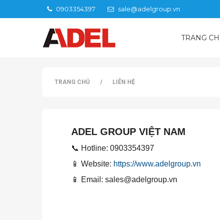
0903354397
sale@adelgroup.vn
TRANG C
TRANG CHỦ
/
LIÊN HỆ
ADEL GROUP VIỆT NAM
📞 Hotline: 0903354397
📱 Website:
https://www.adelgroup.vn
📱 Email: sales@adelgroup.vn