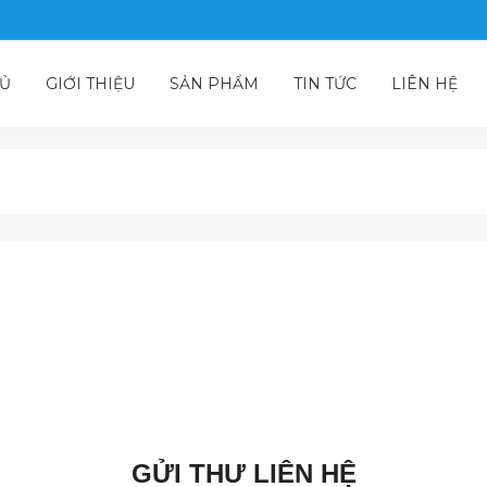
HỦ
GIỚI THIỆU
SẢN PHẨM
TIN TỨC
LIÊN HỆ
GỬI THƯ LIÊN HỆ