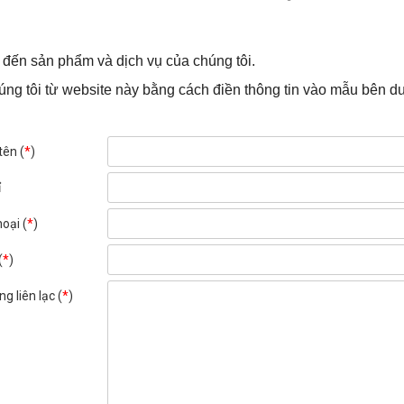
đến sản phẩm và dịch vụ của chúng tôi.
úng tôi từ website này bằng cách điền thông tin vào mẫu bên dư
tên (
*
)
ỉ
hoại (
*
)
(
*
)
ng liên lạc (
*
)