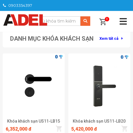
0903354397
TRANG CHỦ
/
SẢN PHẨM
/
KHÓA KHÁCH SẠN
0
DANH MỤC KHÓA KHÁCH SẠN
Xem tất cả
Khóa khách sạn US11-LB15
Khóa khách sạn US11-LB20
6,352,000 đ
5,420,000 đ