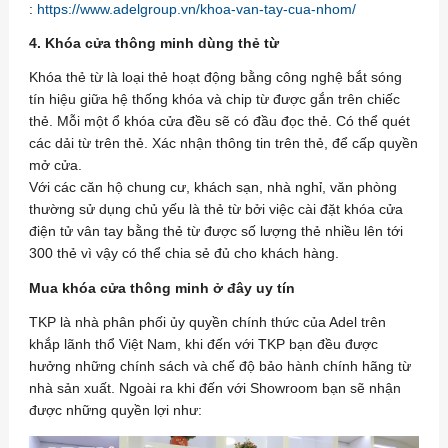
:
https://www.adelgroup.vn/khoa-van-tay-cua-nhom/
4. Khóa cửa thông minh dùng thẻ từ
Khóa thẻ từ là loại thẻ hoạt động bằng công nghệ bắt sóng
tín hiệu giữa hệ thống khóa và chip từ được gắn trên chiếc
thẻ. Mỗi một ổ khóa cửa đều sẽ có đầu đọc thẻ. Có thể quét
các dải từ trên thẻ. Xác nhận thông tin trên thẻ, để cấp quyền
mở cửa.
Với các căn hộ chung cư, khách sạn, nhà nghỉ, văn phòng
thường sử dụng chủ yếu là thẻ từ bởi việc cài đặt khóa cửa
điện tử vân tay bằng thẻ từ được số lượng thẻ nhiều lên tới
300 thẻ vì vậy có thể chia sẻ đủ cho khách hàng.
Mua khóa cửa thông minh ở đây uy tín
TKP là nhà phân phối ủy quyền chính thức của Adel trên
khắp lãnh thổ Việt Nam, khi đến với TKP bạn đều được
hưởng những chính sách và chế độ bảo hành chính hãng từ
nhà sản xuất. Ngoài ra khi đến với Showroom bạn sẽ nhận
được những quyền lợi như: