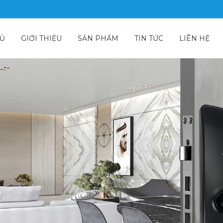
nên tham khảo ngay. Khóa tích hợp mở khóa bằng thẻ và Chìa khóa cơ,
HỦ
GIỚI THIỆU
SẢN PHẨM
TIN TỨC
LIÊN HỆ
ó màu đen sang trọng hiện đại phù hợp với xu thế.
 khóa, với thiết kế theo kiểu dáng Châu Âu, tinh xảo và thanh lịch, 