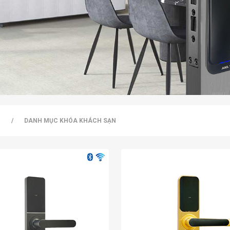
N
/
DANH MỤC KHÓA KHÁCH SẠN
c offline, bạn hoàn toàn có thể chuyển đổi từ chế độ khóa khách sạn
dụng cho khách lựa chọn là:
Wifi, mobile, thẻ từ, mã số và chìa cơ
. Khô
ở khóa từ xa qua internet rất dễ dàng.
5, chống cháy, mã số ảo và kiểm tra lịch sử ra vào. Đây chắc chắn l