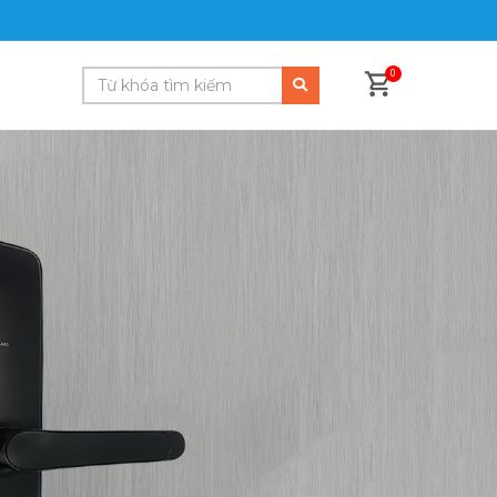
 rất hợp sử dụng cho khách sạn, với chất liệu thép
0
US11-LB1 là khóa từ cho khách sạn đáng để bạn lựa chọn.