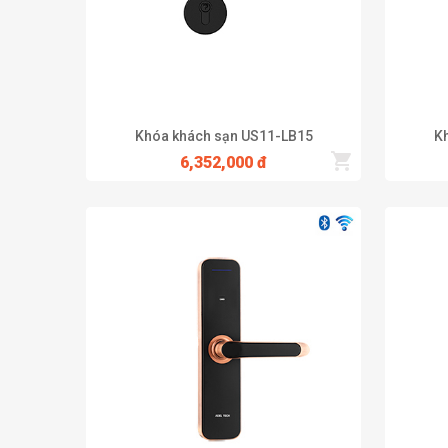
hàng nào cũng hài lòng khi sử dụng.
Khóa khách sạn US12-LB1B
Khóa khách sạn US11-LB15
K
6,352,000 đ