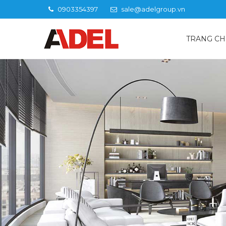
0903354397
sale@adelgroup.vn
US11-LB1 là loại khóa cửa thẻ từ cho khách sạn mà bạn 
TRANG C
không gỉ 304 giúp sản phẩm bền bỉ với thời gian, khóa c
Sản phẩm hỗ trợ người dùng 10.000 lần thao tác khóa, mở
Khóa khách sạn US12-LB7B