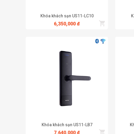
Khóa khách sạn US11-LC10
K
6,350,000 đ
Cùng dòng với sản phẩm Khóa US12-LB7B trên là khóa kh
đổi từ chế độ khóa khách sạn sang chế độ khóa homesta
Khóa thẻ cho khách sạn này có dung lượng lên đến 200 m
khóa khách sạn US12-LB1B được rất nhiều người tin dùn
Bài viết trên là những thông tin cơ bản về khóa khách s
khách sạn chất lượng hãy liên hệ ngay cho Adel Group 
Khóa khách sạn US11-LB7
K
lý, chắc chắn Adel sẽ là một sự lựa chọn hoàn hảo dành
7,640,000 đ