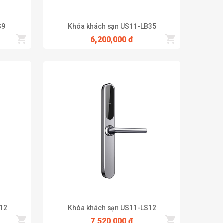
S9
Khóa khách sạn US11-LB35
6,200,000 đ
n mềm khách sạn online hoặc offline. Bạn có thể chuyển
 như chống nước, chống cháy... Cũng chính vì thế, mà
n được loại khóa phù hợp nhất. Nếu nhu cầu mua khóa
ệu khóa cao cấp với sự đa dạng mẫu mã và giá thành hợp
12
Khóa khách sạn US11-LS12
7,520,000 đ