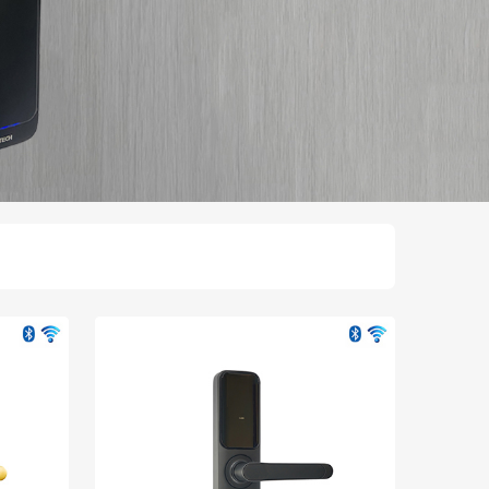
 sang chế độ khóa homestay và ngược lại.
ng chỉ phù hợp với khách sạn mà US12-LB7B còn phù
à sản phẩm khoa cua khach san cao cấp mà bất cứ khách