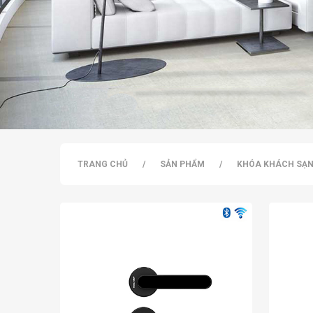
TRANG CHỦ
/
SẢN PHẨM
/
KHÓA KHÁCH SẠ
Đây là loại khóa sử dụng phần mềm khách sạn online hoặ
Khóa tích hợp 5 phương thức mở khóa linh hoạt và tiện 
hợp với homestay, nhà, căn hộ, văn phòng… Bạn có thể m
Ngoài ra, sản phẩm này còn có tính năng chống nước IP5