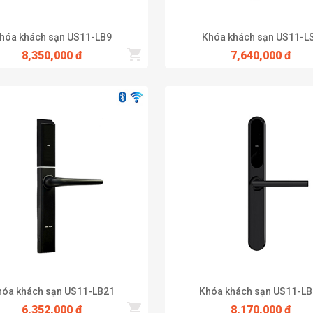
hóa khách sạn US11-LB9
Khóa khách sạn US11-L
8,350,000 đ
7,640,000 đ
ách sạn US12-LB1B. Cũng với các tính năng tương tự là sử dụng phầ
y và ngược lại.
ã số, 200 thẻ, với tông đen sang trọng cùng những tính năng nổi bật
g.
ạn. Với những gợi ý mà chúng tôi đưa ra, hy vọng sẽ giúp bạn lựa chọ
để được hỗ trợ sớm nhất. Thương hiệu của chúng tôi là một thương hi
hóa khách sạn US11-LB21
Khóa khách sạn US11-LB
 cho bạn
6,352,000 đ
8,170,000 đ