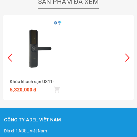
SẢN PHẨM ĐÃ XEM
Khóa khách sạn US11-
LB18
5,320,000 đ
CÔNG TY ADEL VIỆT NAM
Địa chỉ: ADEL Việt Nam