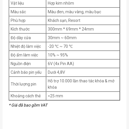
Vật liệu
Hợp kim nhôm
Màu sắc
Màu đen, màu vàng, màu bạc
Phù hợp
Khách sạn, Resort
Kích thước
300mm * 69mm * 24mm
Độ dày cửa
30mm ~ 60mm
Nhiệt độ làm việc
-20 ℃ ~ 70 ℃
Độ ẩm làm việc
10% ~ 95%
Nguồn điện
6V (4x Pin AA)
Cảnh báo pin yếu
Dưới 4,8V
Hỗ trợ 10.000 lần thao tác khóa & mở
Thời lượng pin
khóa
Khoảng cách thẻ
<25 mm
* Giá đã bao gồm VAT