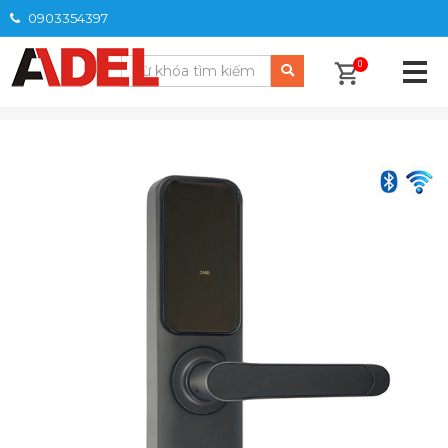
0903354397
0