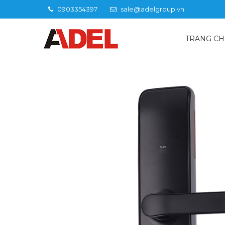
0903354397
sale@adelgroup.vn
TRANG C