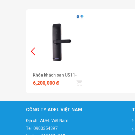
Khóa khách sạn US11-
LB35
6,200,000 đ
CÔNG TY ADEL VIỆT NAM
T
Địa chỉ: ADEL Việt Nam
Tel:
0903354397