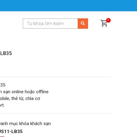
0
-LB35
B35
sạn online hoặc offline
bile, thẻ từ, chìa cơ
rt.
Danh mục khóa khách sạn
US11-LB35