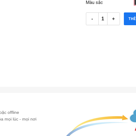
Màu sắc
THÊ
ặc offline
óa mọi lúc - mọi nơi