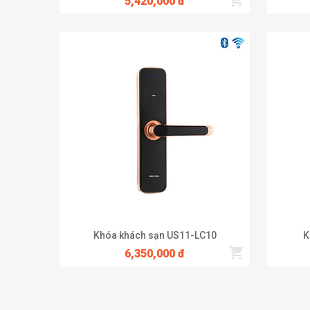
5,420,000 đ
Khóa khách sạn US11-LC10
K
6,350,000 đ