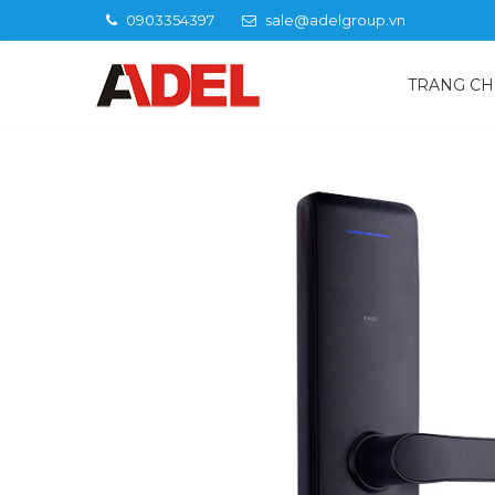
0903354397
sale@adelgroup.vn
TRANG C