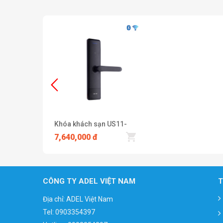
Khóa khách sạn US11-
LB7
7,640,000 đ
CÔNG TY ADEL VIỆT NAM
T
Địa chỉ: ADEL Việt Nam
Tel:
0903354397