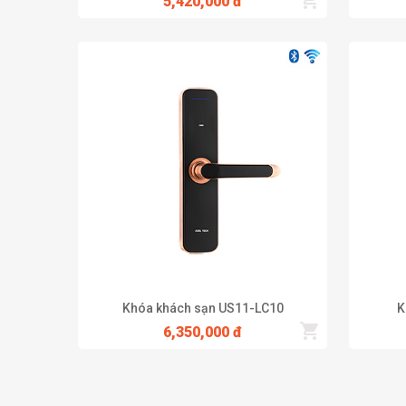
5,420,000 đ
Khóa khách sạn US11-LC10
K
6,350,000 đ