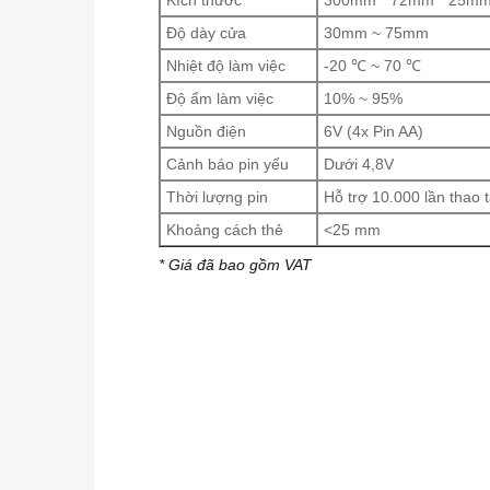
Kích thước
300mm * 72mm * 25m
Độ dày cửa
30mm ~ 75mm
Nhiệt độ làm việc
-20 ℃ ~ 70 ℃
Độ ẩm làm việc
10% ~ 95%
Nguồn điện
6V (4x Pin AA)
Cảnh báo pin yếu
Dưới 4,8V
Thời lượng pin
Hỗ trợ 10.000 lần thao
Khoảng cách thẻ
<25 mm
* Giá đã bao gồm VAT