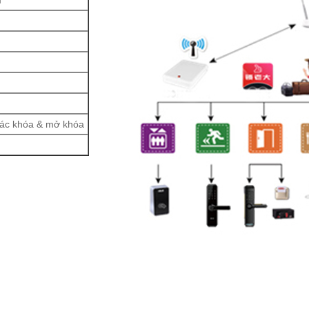
m
 tác khóa & mở khóa