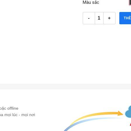
Màu sắc
THÊ
ặc offline
óa mọi lúc - mọi nơi