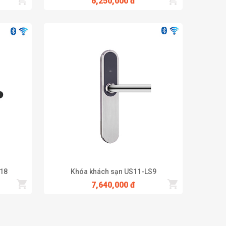
6,250,000 đ
18
Khóa khách sạn US11-LS9
7,640,000 đ