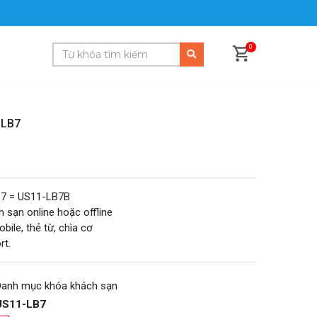
0
-LB7
B7 = US11-LB7B
sạn online hoặc offline
bile, thẻ từ, chìa cơ
rt.
Danh mục khóa khách sạn
US11-LB7