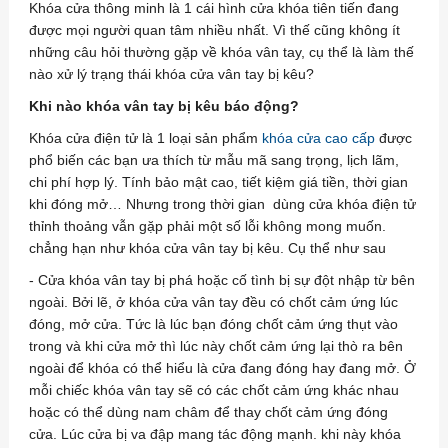
Khóa cửa thông minh là 1 cái hình cửa khóa tiên tiến đang
được mọi người quan tâm nhiều nhất. Vì thế cũng không ít
những câu hỏi thường gặp về khóa vân tay, cụ thể là làm thế
nào xử lý trạng thái khóa cửa vân tay bị kêu?
Khi nào khóa vân tay bị kêu báo động?
Khóa cửa điện tử là 1 loại sản phẩm
khóa cửa cao cấp
được
phổ biến các bạn ưa thích từ mẫu mã sang trọng, lịch lãm,
chi phí hợp lý. Tính bảo mật cao, tiết kiệm giá tiền, thời gian
khi đóng mở… Nhưng trong thời gian dùng cửa khóa điện tử
thỉnh thoảng vẫn gặp phải một số lỗi không mong muốn.
chẳng hạn như khóa cửa vân tay bị kêu. Cụ thể như sau
- Cửa khóa vân tay bị phá hoặc cố tình bị sự đột nhập từ bên
ngoài. Bởi lẽ, ở khóa cửa vân tay đều có chốt cảm ứng lúc
đóng, mở cửa. Tức là lúc bạn đóng chốt cảm ứng thụt vào
trong và khi cửa mở thì lúc này chốt cảm ứng lại thò ra bên
ngoài để khóa có thể hiểu là cửa đang đóng hay đang mở. Ở
mỗi chiếc khóa vân tay sẽ có các chốt cảm ứng khác nhau
hoặc có thể dùng nam châm để thay chốt cảm ứng đóng
cửa. Lúc cửa bị va đập mang tác động mạnh. khi này khóa