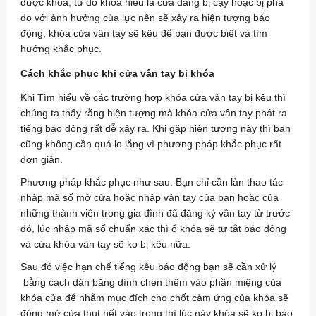
được khóa, từ đó khóa hiểu là cửa đang bị cậy hoặc bị phá
do với ảnh hưởng của lực nên sẽ xảy ra hiện tượng báo
động, khóa cửa vân tay sẽ kêu để bạn được biết và tìm
hướng khắc phục.
Cách khắc phục khi cửa vân tay bị khóa
Khi Tìm hiểu về các trường hợp khóa cửa vân tay bị kêu thì
chúng ta thấy rằng hiện tượng mà khóa cửa vân tay phát ra
tiếng báo động rất dễ xảy ra. Khi gặp hiện tượng này thì bạn
cũng không cần quá lo lắng vì phương pháp khắc phục rất
đơn giản.
Phương pháp khắc phục như sau: Bạn chỉ cần làn thao tác
nhập mã số mở cửa hoặc nhập vân tay của bạn hoặc của
những thành viên trong gia đình đã đăng ký vân tay từ trước
đó, lúc nhập mã số chuẩn xác thì ổ khóa sẽ tự tắt báo động
và cửa khóa vân tay sẽ ko bị kêu nữa.
Sau đó việc hạn chế tiếng kêu báo động bạn sẽ cần xử lý
bằng cách dán băng dính chèn thêm vào phần miệng của
khóa cửa để nhằm mục đích cho chốt cảm ứng của khóa sẽ
đóng mở cửa thụt hết vào trong thì lúc này khóa sẽ ko bị báo