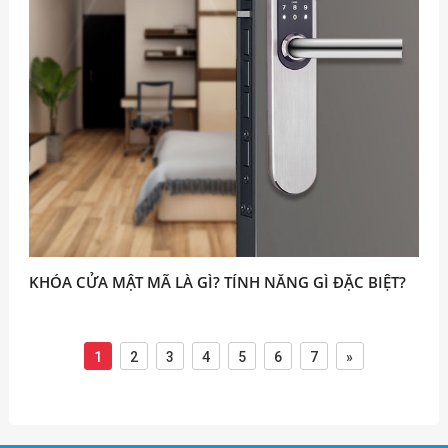
KHÓA CỬA MẬT MÃ LÀ GÌ? TÍNH NĂNG GÌ ĐẶC BIỆT?
1
2
3
4
5
6
7
»