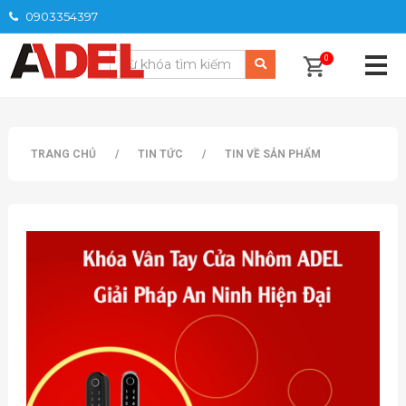
0903354397
0
TRANG CHỦ
/
TIN TỨC
/
TIN VỀ SẢN PHẨM