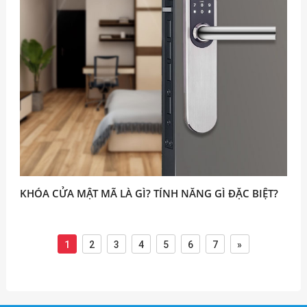
KHÓA CỬA MẬT MÃ LÀ GÌ? TÍNH NĂNG GÌ ĐẶC BIỆT?
1
2
3
4
5
6
7
»