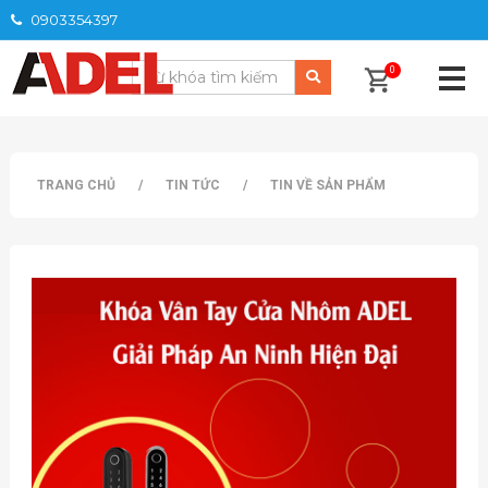
0903354397
0
TRANG CHỦ
/
TIN TỨC
/
TIN VỀ SẢN PHẨM