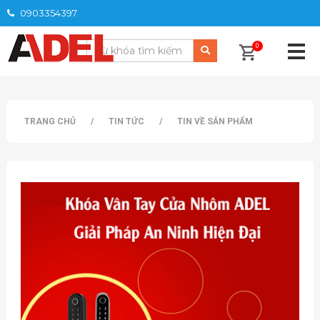
0903354397
0
TRANG CHỦ
/
TIN TỨC
/
TIN VỀ SẢN PHẨM