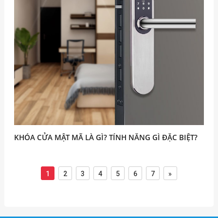
KHÓA CỬA MẬT MÃ LÀ GÌ? TÍNH NĂNG GÌ ĐẶC BIỆT?
1
2
3
4
5
6
7
»