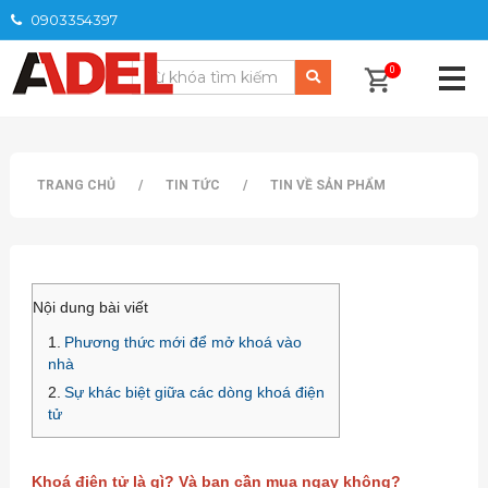
0903354397
0
TRANG CHỦ
/
TIN TỨC
/
TIN VỀ SẢN PHẨM
Nội dung bài viết
Phương thức mới để mở khoá vào
nhà
Sự khác biệt giữa các dòng khoá điện
tử
Khoá điện tử là gì? Và bạn cần mua ngay không?