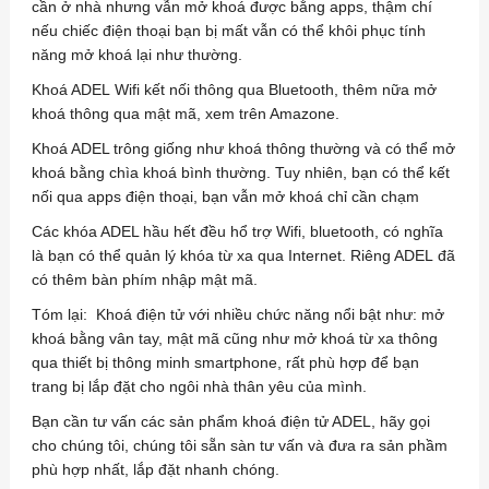
cần ở nhà nhưng vẫn mở khoá được bằng apps, thậm chí
nếu chiếc điện thoại bạn bị mất vẫn có thể khôi phục tính
năng mở khoá lại như thường.
Khoá ADEL Wifi kết nối thông qua Bluetooth, thêm nữa mở
khoá thông qua mật mã, xem trên Amazone.
Khoá ADEL trông giống như khoá thông thường và có thể mở
khoá bằng chìa khoá bình thường. Tuy nhiên, bạn có thể kết
nối qua apps điện thoại, bạn vẫn mở khoá chỉ cần chạm
Các khóa ADEL hầu hết đều hổ trợ Wifi, bluetooth, có nghĩa
là bạn có thể quản lý khóa từ xa qua Internet. Riêng ADEL đã
có thêm bàn phím nhập mật mã.
Tóm lại: Khoá điện tử với nhiều chức năng nổi bật như: mở
khoá bằng vân tay, mật mã cũng như mở khoá từ xa thông
qua thiết bị thông minh smartphone, rất phù hợp để bạn
trang bị lắp đặt cho ngôi nhà thân yêu của mình.
Bạn cần tư vấn các sản phẩm khoá điện tử ADEL, hãy gọi
cho chúng tôi, chúng tôi sẵn sàn tư vấn và đưa ra sản phầm
phù hợp nhất, lắp đặt nhanh chóng.