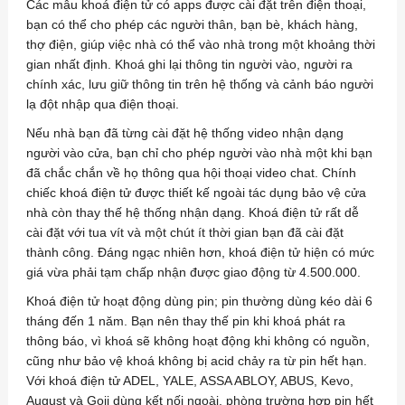
Các mẫu khoá điện tử có apps được cài đặt trên điện thoại,
bạn có thể cho phép các người thân, bạn bè, khách hàng,
thợ điện, giúp việc nhà có thể vào nhà trong một khoảng thời
gian nhất định. Khoá ghi lại thông tin người vào, người ra
chính xác, lưu giữ thông tin trên hệ thống và cảnh báo người
lạ đột nhập qua điện thoại.
Nếu nhà bạn đã từng cài đặt hệ thống video nhận dạng
người vào cửa, bạn chỉ cho phép người vào nhà một khi bạn
đã chắc chắn về họ thông qua hội thoại video chat. Chính
chiếc khoá điện tử được thiết kế ngoài tác dụng bảo vệ cửa
nhà còn thay thế hệ thống nhận dạng. Khoá điện tử rất dễ
cài đặt với tua vít và một chút ít thời gian bạn đã cài đặt
thành công. Đáng ngạc nhiên hơn, khoá điện tử hiện có mức
giá vừa phải tạm chấp nhận được giao động từ 4.500.000.
Khoá điện tử hoạt động dùng pin; pin thường dùng kéo dài 6
tháng đến 1 năm. Bạn nên thay thế pin khi khoá phát ra
thông báo, vì khoá sẽ không hoạt động khi không có nguồn,
cũng như bảo vệ khoá không bị acid chảy ra từ pin hết hạn.
Với khoá điện tử ADEL, YALE, ASSA ABLOY, ABUS, Kevo,
August và Goji dùng kết nối ngoài, phòng trường hợp pin hết