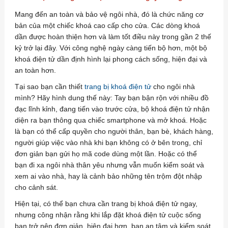
Mang đến an toàn và bảo vệ ngôi nhà, đó là chức năng cơ
bản của một chiếc khoá cao cấp cho cửa. Các dòng khoá
dần được hoàn thiện hơn và làm tốt điều này trong gần 2 thế
kỷ trở lại đây. Với công nghệ ngày càng tiến bộ hơn, một bộ
khoá điện tử dần định hình lại phong cách sống, hiện đại và
an toàn hơn.
Tại sao bạn cần thiết
trang bị khoá điện tử
cho ngôi nhà
mình? Hãy hình dung thế này: Tay bạn bận rộn với nhiều đồ
đạc lĩnh kỉnh, đang tiến vào trước cửa, bộ khoá điện tử nhận
diện ra bạn thông qua chiếc smartphone và mở khoá. Hoặc
là bạn có thể cấp quyền cho người thân, bạn bè, khách hàng,
người giúp việc vào nhà khi bạn không có ở bên trong, chỉ
đơn giản bạn gửi họ mã code dùng một lần. Hoặc có thể
bạn đi xa ngôi nhà thân yêu nhưng vẫn muốn kiểm soát và
xem ai vào nhà, hay là cảnh bảo những tên trộm đột nhập
cho cảnh sát.
Hiện tại, có thể bạn chưa cần trang bị khoá điện tử ngay,
nhưng công nhận rằng khi lắp đặt khoá điện tử cuộc sống
bạn trở nên đơn giản, hiện đại hơn, bạn an tâm và kiểm soát,