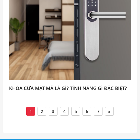
KHÓA CỬA MẬT MÃ LÀ GÌ? TÍNH NĂNG GÌ ĐẶC BIỆT?
1
2
3
4
5
6
7
»