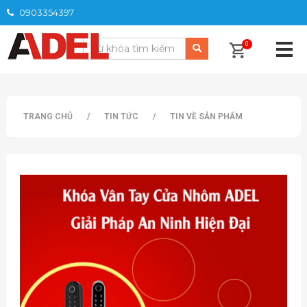
0903354397
0
TRANG CHỦ
/
TIN TỨC
/
TIN VỀ SẢN PHẨM