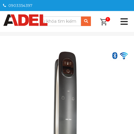
0903354397
0