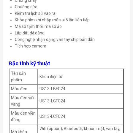
Chống cháy
Chuông cửa
Kiểm tra lịch sử vào ra
Khóa phím khi nhập mã sai 5 lần liên tiếp
Mã số tạm thời, mã số ảo
Lắp đặt dễ dàng.
Công nghệ nhận dạng vân tay chip bán dẫn
Tích hợp camera
Đặc tính kỹ thuật
Tên sản
Khóa điện tử
phẩm
Màu đen
US13-LBFC24
Màu đen viền
US13-LGFC24
vàng
Màu đen viền
US13-LCFC24
đồng
Wifi (option), Bluetooth, khuôn mặt, vân tay,
Mở khóa