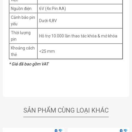
Nguồn điện
6V (4x Pin AA)
Cảnh báo pin
Dưới 4,8V
yếu
Thời lượng
Hỗ trợ 10.000 lần thao tác khóa & mở khóa
pin
Khoảng cách
<25 mm
thẻ
* Giá đã bao gồm VAT
SẢN PHẨM CÙNG LOẠI KHÁC