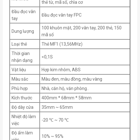
thẻ từ, mã số, chìa cơ
Đầu đọc vân
Đầu đọc vân tay FPC
tay
100 khuôn mặt, 200 vân tay, 200 thẻ, 150
Dung lượng
mã số
Loại thẻ
Thẻ MF1 (13,56MHz)
Thời gian
<0,1S
nhận dạng
Vật liệu
Hợp kim nhôm, ABS
Màu sắc
Màu đen, màu đồng, màu vàng
Phù hợp
Nhà, căn hộ, văn phòng..
Kích thước
400mm * 68mm * 58mm
Độ dày cửa
35mm ~ 65mm
Nhiệt độ làm
-20 ℃ ~ 70 ℃
việc
Độ ẩm làm
10% ~ 95%
việc