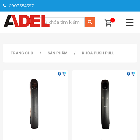
0903354397
0
TRANG CHỦ
/
SẢN PHẨM
/
KHÓA PUSH PULL