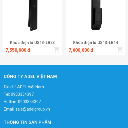
Khóa điện tử US13-LB23
Khóa điện tử US13-LB14
7,550,000 đ
7,600,000 đ
CÔNG TY ADEL VIỆT NAM
Địa chỉ: ADEL Việt Nam
Tel:
0903354397
Hotline:
0903354397
Email:
sale@adelgroup.vn
THÔNG TIN SẢN PHẨM