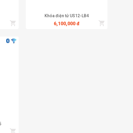
Khóa điện tử US12-LB4
6,100,000 đ
số được cài đặt trong hệ thống. Với màn hình cảm ứng
 màn hình và cửa sẽ tự động mở cửa nhanh chóng chỉ 1
à không cần phải luôn mang theo chìa khóa trong người
hí nhiều loại khoá còn không có đầu dây nhận tín hiệu.
 đóng chưa chặt, chưa đóng cửa hay có trộm xâm nhập.
 khoảng 4 - 5 năm sử dụng, ổ khóa thường sẽ bị gỉ sét,
ắp đặt một khóa cửa mã số, bạn không cần lo lắng đến
5