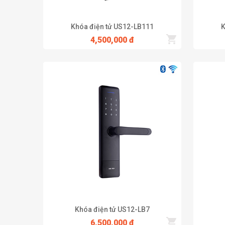
Khóa điện tử US12-LB111
K
Khóa Mật Mã Nhập Khẩu Chính Hãng Giá Tốt
4,500,000 đ
Khóa cửa mật mã
là một trong những tính năng nổi bật 
hoặc bàn phím cơ chứa các con số và các phím chức năng
Cách mở khóa cửa mật mã vô cùng đơn giản, bạn chỉ cần 
giây. Thay vì sử dụng chìa khóa cửa để mở cửa thì khó
Nếu nhược điểm của khóa cơ là có ổ khóa để tra chìa, d
vừa lỉnh kỉnh lại có nguy cơ đánh mất. Vì khoá cửa mật 
Chốt hãm của khoá cửa điện tử sâu và kín hơn.
Khác với khoá cơ, mọi loại khóa cửa điện tử đều có ch
Giúp giảm đáng kể thời gian mở khóa. Chức năng báo độ
Một khóa cửa mật mã ADEL có thời gian sử dụng lên đến v
kẹt chìa. Còn khóa cửa mã số lại hoạt động êm ái, không
Khóa điện tử US12-LB7
vấn đề thay ổ khóa sau vài năm. Đây cũng là phương thứ
6,500,000 đ