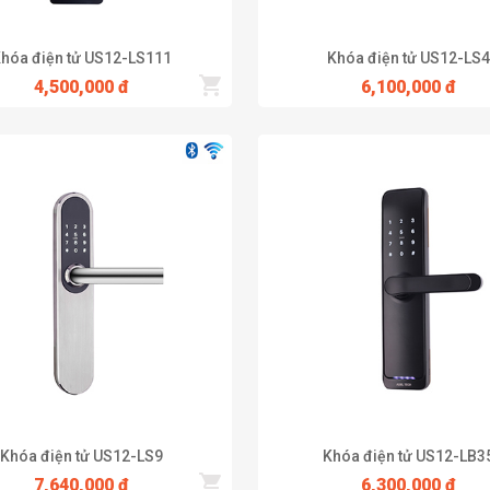
hóa điện tử US12-LS111
Khóa điện tử US12-LS4
4,500,000 đ
6,100,000 đ
của dòng khóa cửa điện tử với thiết kế đóng mở cửa bằng một dãy mã 
 hỗ trợ nhập thông tin và chỉnh sửa tùy ý
thực hiện thao tác nhập dãy số đã cài đăt trên hệ thống trước đó và
a mật mã giúp con người mở nhanh chống thuận lợi.
ễ đánh mất hay làm thất lạc khóa thì với dòng khóa mã số này, chủ nh
mã lại không có ổ khoá nào cả mà chỉ có đầu dây nhận tín hiệu. Thậm c
ức năng tự khoá khi đóng cửa. Và có thêm chức năng báo động khi cửa
ng khi có cháy cũng được kết hợp.
ài chục năm. Trong khi đó, ổ khóa thông chỉ có tuổi thọ vài năm. Sau
 xảy ra lỗi hay xuất hiện gỉ sét dù đã sử dụng được gần 10 năm. Khi l
Khóa điện tử US12-LS9
Khóa điện tử US12-LB3
c “đầu tư lâu dài” thông minh
7,640,000 đ
6,300,000 đ