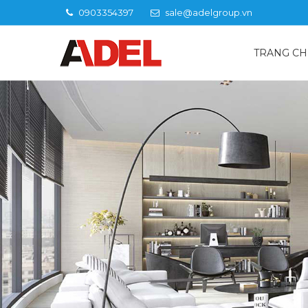
0903354397
sale@adelgroup.vn
TRANG C