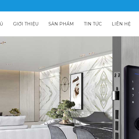
HỦ
GIỚI THIỆU
SẢN PHẨM
TIN TỨC
LIÊN HỆ