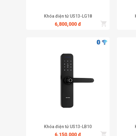
thẻ và 200 mã số. Chất liệu sản phẩm bằng hợp kim kẽm,
Khóa điện tử US13-LG18
Tính năng khóa US13-LB10B
6,800,000 đ
Sử dụng APP tiện lợi, có thể quản lý khóa cửa mọi lúc - 
Mở khóa từ xa qua internet
Kiểm tra lịch sử vào ra
Khóa phím nếu nhập mã sai 5 lần liên tiếp
Mã số tạm thời, mã số ảo
Chống cháy
Chống nước
Khóa Điện Tử Vân Tay US13-LB7B
Khóa điện tử US13-LB10
6,150,000 đ