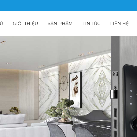
HỦ
GIỚI THIỆU
SẢN PHẨM
TIN TỨC
LIÊN HỆ
c biệt sang trọng tạo nên được nét độc đáo riêng cho cánh cửa nhà b
tay, thẻ từ, mã số, chìa khóa. Sản phẩm thuộc dòng khóa cửa vân tay 