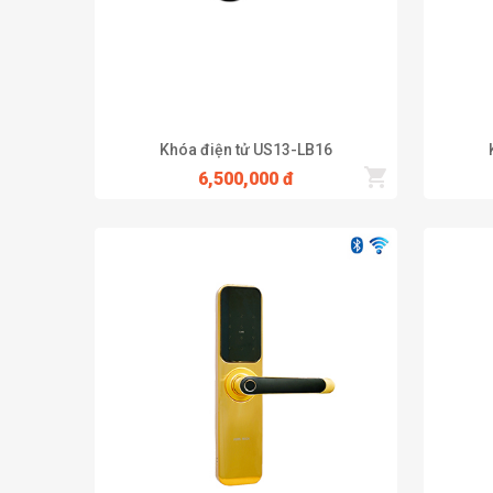
Khóa điện tử US13-LB16
6,500,000 đ
Nhắc đến các sản phẩm khóa vân tay cao cấp thì không t
cùng dễ dàng và tiện dụng. Sản phẩm sở hữu rất nhiều ti