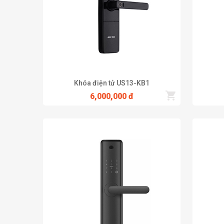
lựa chọn
Mọi thông tin bạn vui lòng liên hệ với ADEL Việt Nam qua
Hotline: 091.191.4336
Email: sale@adelgroupgmail.com
Website:
https://adelgroup.vn
Khóa điện tử US13-KB1
6,000,000 đ
Câu Hỏi Thường Gặp:
Khóa vân tay có an toàn hơn khóa số không?
Khóa vân tay an toàn hơn khóa số rất nhiều. Dùng khó
ký và còn sống.
Khóa vân tay sử dụng có phức tạp không? Đăng ký
• Khóa vân tay sử dụng rất đơn giản. Để mở cửa bạn ch
• Việc đăng ký vân tay hoặc xóa vân tay cũng rất là đơ
• Thao tác này sẽ do người chủ gia đình (người giữ q
Những ai có thể sử dụng khóa vân tay, những ngườ
• Tất cả những ai có vân tay đều đăng ký và sử dụng đ