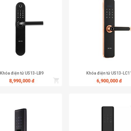
 cửa vân tay không kể đến mẫu khóa US13-LB7B. Sản phẩm sở hữu nhữ
g Wifi (option), mobile, vân tay, thẻ từ, mã số, chìa khóa vô cùng tiệ
ựa chọn hoàn hảo cho việc thi công lắp đặt khóa cửa thông minh cho v
Khóa điện tử US13-LB9
Khóa điện tử US13-LC1
8,990,000 đ
6,900,000 đ
 tốt
rường. Vì thế mà bạn rất khó để lựa chọn được một địa chỉ thực sự uy tín
ông minh. Chúng tôi tự hào là nơi sản xuất các loại khóa vân tay thông