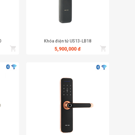
0
Khóa điện tử US13-LB18
5,900,000 đ
vân tay, mã số,wifi, mobile, thẻ từ hoặc chìa khóa vô
y được ưa chuộng nhất hiện nay với dung lượng lên đến 200