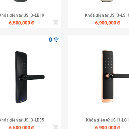
 ABS bền bỉ chống lại sự ăn mòn của thời tiết. Khóa phù hợp sử dụng
Khóa điện tử US13-LB19
Khóa điện tử US13-LS1
6,500,000 đ
6,900,000 đ
mọi nơi
Khóa điện tử US13-LB35
Khóa điện tử US13-LC1
6,500,000 đ
6,900,000 đ