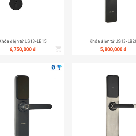
Khóa điện tử US13-LB15
Khóa điện tử US13-LB2
6,750,000 đ
5,800,000 đ
hể bỏ qua Khóa điện tử US13-LB10B. Bạn có thể khoá cửa vân tay bằng 
́nh năng vượt trội, trở thành một trong những mẫu khóa cửa vân ta