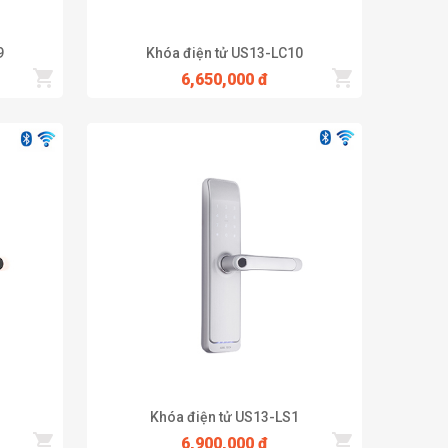
 là khóa cửa của nhà, căn hộ, văn phòng,…
9
Khóa điện tử US13-LC10
6,650,000 đ
Khóa điện tử US13-LS1
6,900,000 đ