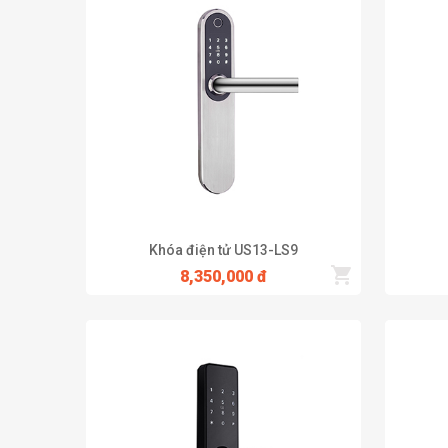
Sẽ là một thiếu sót rất lớn nếu trong các sản phẩm khóa
thân thiện với người dùng. Với các chức năng mở khóa bằn
tay, 200 thẻ và 200 mã số. Chiếc khóa này chính là sự l
Tính năng khóa US13-LB7B
Sử dụng APP tiện lợi, quản lý khóa ở mọi lúc - mọi nơi
Mở khóa từ xa qua internet
Chống nước IP55 (option)
Chống cháy EI70
Kiểm tra lịch sử vào ra
Khóa điện tử US13-LS9
8,350,000 đ
Khóa phím nếu nhập mã sai 5 lần liên tiếp
Mã số tạm thời, mã số ảo
Lắp đặt dễ dàng
Công nghệ nhận dạng vân tay bằng chip bán dẫn
Mua khóa cửa vân tay tại Adel Group chất lượng, giá
Hiện nay có rất nhiều địa chỉ bán khóa vân tay trên thị t
lĩnh vực nghiên cứu, phát triển và sản xuất khóa cửa th