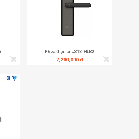
3
Khóa điện tử US13-HLB2
7,200,000 đ
ông thể mở được khoá nếu không có vân tay đã được đăng
viên sử dụng khác không thể có được quyền này.