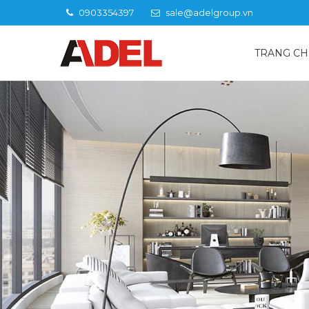
0903354397
sale@adelgroup.vn
TRANG C
Khóa US13-LB1B là một dòng khóa vân tay có thiết kế đặ
khóa cửa điện tử như mở khóa bằng Wifi, Bluetooth, vân 
hộ cao cấp.
Tính năng của khóa US13-LB1B
Sử dụng APP tiện lợi, quản lý khóa ở mọi lúc - mọi nơi
Mở khóa từ xa qua internet