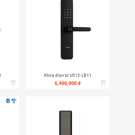
ng tính năng không chỉ hiện đại mà còn rất an toàn,
n lợi. Đây là mẫu khóa vân tay với dung lượng 200 vân
ăn phòng hay căn hộ nhà chúng ta.
1
Khóa điện tử US13-LB11
6,400,000 đ
 với giá tốt. Adel Group có rất nhiều kinh nghiệm trong
 minh được hàng ngàn khách sạn, resort, cao ốc, chung cư