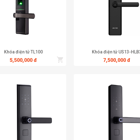
:
Khóa điện tử TL100
Khóa điện tử US13-HLB
5,500,000 đ
7,500,000 đ
a số có thể quên mật mã hoặc để lộ mật mã. Với khóa vân tay thì kh
 vân tay mới vào khóa có phức tạp không?
ỉ cần đặt ngón tay vào là mở được cửa.
n giản như việc bạn thêm 1 số điện thoại mới vào danh bạ điện thoại.
uyền cho phép hoặc không cho phép ai mở khóa) thực hiện. Các thành 
i bị trầy xước vân tay có sử dụng được khóa vân tay không?
ược khóa kể cả trẻ em.