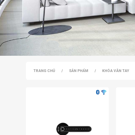
Chống nước IP55 (option)
Chống cháy
Kiểm tra lịch sử vào ra
Khóa phím nếu nhập mã sai 5 lần liên tiếp
Mã số tạm thời, mã số ảo
Lắp đặt dễ dàng.
Công nghệ nhận dạng vân tay bằng chip bán dẫn
Khóa cửa vân tay US13-LB10B
TRANG CHỦ
/
SẢN PHẨM
/
KHÓA VÂN TAY