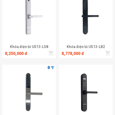
kính không?
Xin khẳng định rằng hiện nay có rất nhiều loại khóa vân tay
chuyên biệt sử dụng được cho nhôm xingfa, cửa nhôm kính. Vì
vậy, khách hàng hoàn toàn có thể yên tâm nếu muốn dùng khóa
điện tử cho bất kể loại cửa nào.
Khóa điện tử cửa nhôm hay khóa số an toàn hơn?
Khóa điện tử US13-LS8
Khóa điện tử US13-LB2
Khi sử dụng khóa số, bạn rất dễ gặp phải sự cố quên mật mã
8,250,000 đ
8,778,000 đ
hoặc để lộ mật mã. Nhưng với khóa vân tay, bạn sẽ không bao
giờ mở được khóa nếu như không có vân tay của người đăng kí.
Do đó có thể khẳng định, khóa vân tay an toàn hơn khóa số.
Khóa vân tay cửa nhôm kính có thể ghi nhớ được bao nhiêu
vân tay?
Tùy từng loại khóa sẽ có một con số cụ thể, thông thường một
khóa vân tay có thể ghi nhớ được từ 100 – 200 vân tay.
Chức năng báo động của khóa như thế nào?
Khóa sẽ phát ra tiếng kêu để cảnh báo, nhắc nhở trong trường