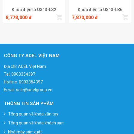
hợp cửa đóng chưa hết hoặc cửa bị kẻ gian cậy.
Khóa điện tử US13-LS2
Khóa điện tử US13-LB6
8,778,000 đ
7,870,000 đ
Xem thêm
CÔNG TY ADEL VIỆT NAM
Địa chỉ: ADEL Việt Nam
Tel:
0903354397
Hotline:
0903354397
Email:
sale@adelgroup.vn
THÔNG TIN SẢN PHẨM
Tổng quan về khóa vân tay
Tổng quan về khóa khách sạn
Nhà máy sản xuất