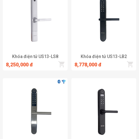
kính không?
Xin khẳng định rằng hiện nay có rất nhiều loại khóa vân tay
chuyên biệt sử dụng được cho nhôm xingfa, cửa nhôm kính. Vì
vậy, khách hàng hoàn toàn có thể yên tâm nếu muốn dùng khóa
điện tử cho bất kể loại cửa nào.
Khóa điện tử cửa nhôm hay khóa số an toàn hơn?
Khóa điện tử US13-LS8
Khóa điện tử US13-LB2
Khi sử dụng khóa số, bạn rất dễ gặp phải sự cố quên mật mã
8,250,000 đ
8,778,000 đ
hoặc để lộ mật mã. Nhưng với khóa vân tay, bạn sẽ không bao
giờ mở được khóa nếu như không có vân tay của người đăng kí.
Do đó có thể khẳng định, khóa vân tay an toàn hơn khóa số.
Khóa vân tay cửa nhôm kính có thể ghi nhớ được bao nhiêu
vân tay?
Tùy từng loại khóa sẽ có một con số cụ thể, thông thường một
khóa vân tay có thể ghi nhớ được từ 100 – 200 vân tay.
Chức năng báo động của khóa như thế nào?
Khóa sẽ phát ra tiếng kêu để cảnh báo, nhắc nhở trong trường