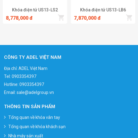
hợp cửa đóng chưa hết hoặc cửa bị kẻ gian cậy.
Khóa điện tử US13-LS2
Khóa điện tử US13-LB6
8,778,000 đ
7,870,000 đ
Xem thêm
CÔNG TY ADEL VIỆT NAM
Địa chỉ: ADEL Việt Nam
Tel:
0903354397
Hotline:
0903354397
Email:
sale@adelgroup.vn
THÔNG TIN SẢN PHẨM
Tổng quan về khóa vân tay
Tổng quan về khóa khách sạn
Nhà máy sản xuất